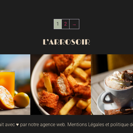
1
2
→
it avec ♥ par notre
agence web
.
Mentions Légales
et
politique 