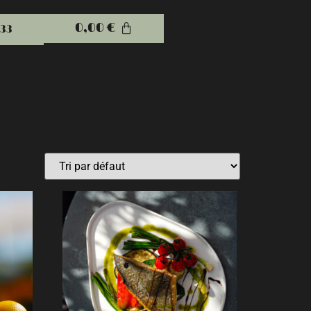
0,00
€
 33