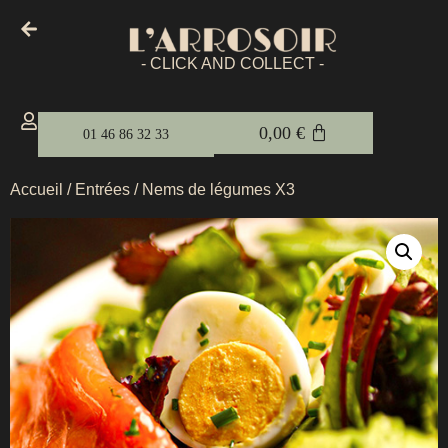
- CLICK AND COLLECT -
0,00
€
01 46 86 32 33
Accueil
/
Entrées
/ Nems de légumes X3