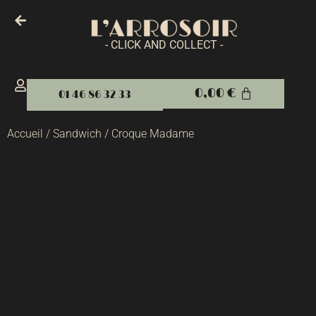
- CLICK AND COLLECT -
0,00
€
01 46 86 32 33
Accueil
/
Sandwich
/ Croque Madame